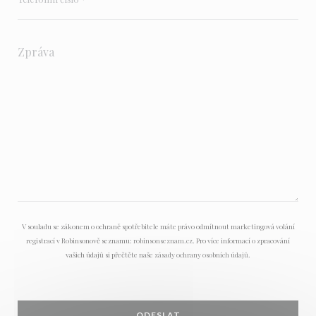
V souladu se zákonem o ochraně spotřebitele máte právo odmítnout marketingová volání
registrací v Robinsonově seznamu:
robinsonseznam.cz
. Pro více informací o zpracování
vašich údajů si přečtěte naše
zásady ochrany osobních údajů
.