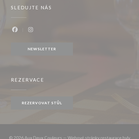
SLEDUJTE NÁS
Facebook ((otevře se v novém okně))
Instagram ((otevře se v novém okně))
NEWSLETTER
REZERVACE
REZERVOVAT STŮL
© 2026 Aux Deux Couleurs — Webové stránky restaurace byly