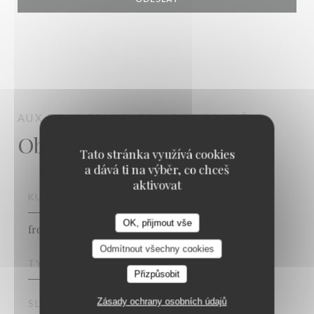
AUX DEUX COULEURS
VIEUX-CONDÉ
Obecné informace
Tato stránka využívá cookies
a dává ti na výběr, co chceš
aktivovat
KUCHYNĚ
OK, přijmout vše
fresh product,
Aux Deux Couleurs
Odmítnout všechny cookies
TYP PODNIKU
Přizpůsobit
Zásady ochrany osobních údajů
SLUŽBY