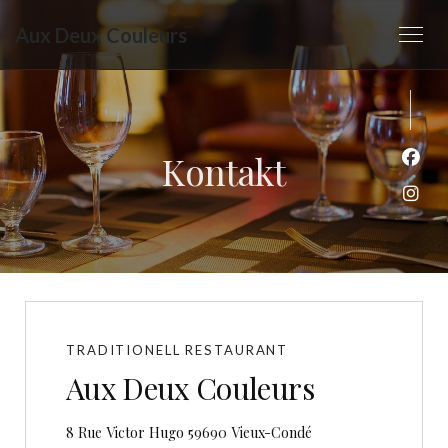
Aux Deux Couleurs
Kontakt
Face
Inst
TRADITIONELL RESTAURANT
Aux Deux Couleurs
((öffnet ein neues Fen
8 Rue Victor Hugo 59690 Vieux-Condé