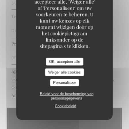
accepteer alle', 'Weiger alle'
SOORT BEDRIJF
of 'Personaliseer' om uw
voorkeuren te beheren. U
Traditioneel restaurant
kunt uw keuzes op elk
moment wijzigen door op
DIENSTEN
het cookiepictogram
linksonder op de
Private Hire, Geblokkeerde toegang
sitepagina's te klikken.
BETAALMETHODEN
OK, accepteer alle
Apple Pay, Paiement Sans ContactPaiement Sans
Weiger alle cookies
Contact, Eurocard / Mastercard, restaurant van Titres,
Personaliseer
Contant geld, Visa, Vakantiecheques, controles,
Beleid voor de bescherming van
American Express, Debetkaart
persoonsgegevens
Cookiebeleid