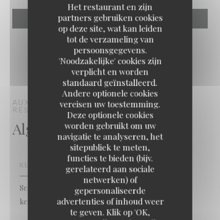
Het restaurant en zijn
partners gebruiken cookies
op deze site, wat kan leiden
tot de verzameling van
persoonsgegevens.
'Noodzakelijke' cookies zijn
verplicht en worden
standaard geïnstalleerd.
Andere optionele cookies
AUX DEUX COULEURS
TRADITIONEEL
vereisen uw toestemming.
RESTAURANT
VIEUX-CONDÉ
Deze optionele cookies
Algemene informatie
worden gebruikt om uw
navigatie te analyseren, het
sitepubliek te meten,
functies te bieden (bijv.
KEUKEN
gerelateerd aan sociale
netwerken) of
Senegalees, vers product, Eigengemaakt, Traditionele
gepersonaliseerde
advertenties of inhoud weer
Aux Deux Couleurs
keuken, traditioneel
te geven. Klik op 'OK,