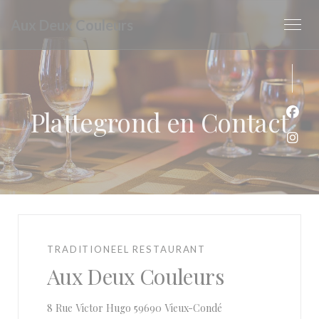
Cookies beheer paneel
Aux Deux Couleurs
Plattegrond en Contact
Face
Inst
TRADITIONEEL RESTAURANT
Aux Deux Couleurs
((opent in een nieuw 
8 Rue Victor Hugo 59690 Vieux-Condé